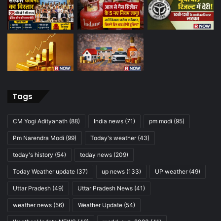
Tags
CM Yogi Adityanath
(88)
India news
(71)
pm modi
(95)
Pm Narendra Modi
(99)
Today's weather
(43)
today's history
(54)
today news
(209)
Today Weather update
(37)
up news
(133)
UP weather
(49)
Uttar Pradesh
(49)
Uttar Pradesh News
(41)
weather news
(56)
Weather Update
(54)