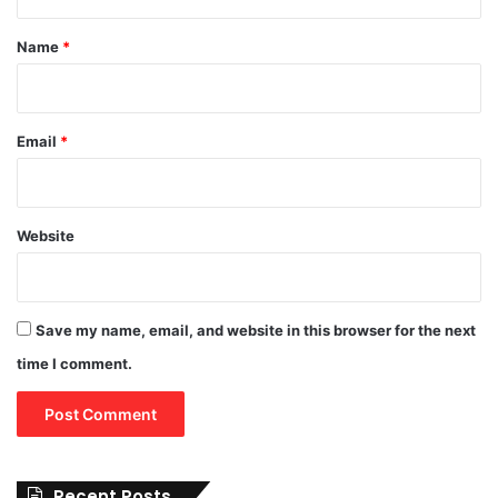
t
*
Name
*
Email
*
Website
Save my name, email, and website in this browser for the next
time I comment.
Recent Posts