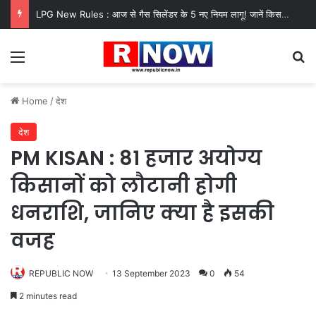
LPG New Rules : आज से गैस सिलेंडर के 5 नए नियम लागू! जानें किसका कटेगा कनेक्शन, कितने दिन बाद होगी बुकिंग?
Menu
Se
Home
/
देश
देश
PM KISAN : 81 हजार अयोग्य
किसानों को लौटानी होगी
धनराशि, जानिए क्या है इसकी
वजह
REPUBLIC NOW
13 September 2023
0
54
2 minutes read