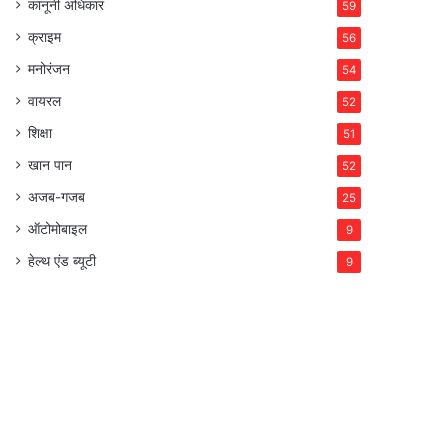
कानूनी अधिकार
59
क्राइम
56
मनोरंजन
54
वायरल
52
शिक्षा
51
खान पान
52
अजब-गजब
25
ऑटोमोबाइल
9
हेल्थ एंड ब्यूटी
9