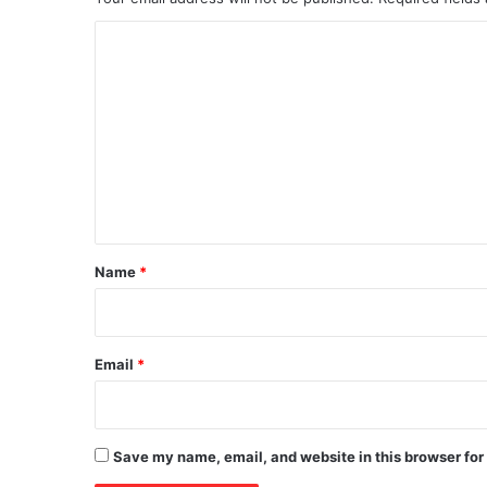
C
o
m
m
e
n
t
*
Name
*
Email
*
Save my name, email, and website in this browser for