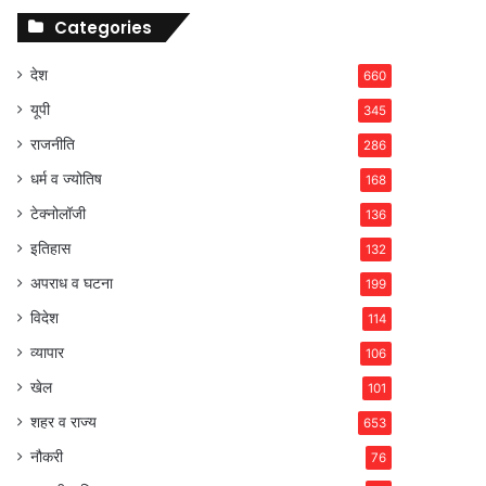
Categories
देश
660
यूपी
345
राजनीति
286
धर्म व ज्योतिष
168
टेक्नोलॉजी
136
इतिहास
132
अपराध व घटना
199
विदेश
114
व्यापार
106
खेल
101
शहर व राज्य
653
नौकरी
76