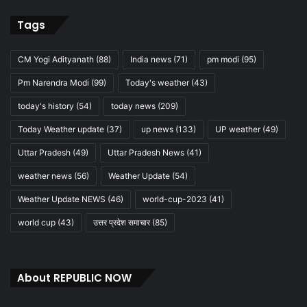
Tags
CM Yogi Adityanath
(88)
India news
(71)
pm modi
(95)
Pm Narendra Modi
(99)
Today's weather
(43)
today's history
(54)
today news
(209)
Today Weather update
(37)
up news
(133)
UP weather
(49)
Uttar Pradesh
(49)
Uttar Pradesh News
(41)
weather news
(56)
Weather Update
(54)
Weather Update NEWS
(46)
world-cup-2023
(41)
world cup
(43)
उत्तर प्रदेश समाचार
(85)
About REPUBLIC NOW