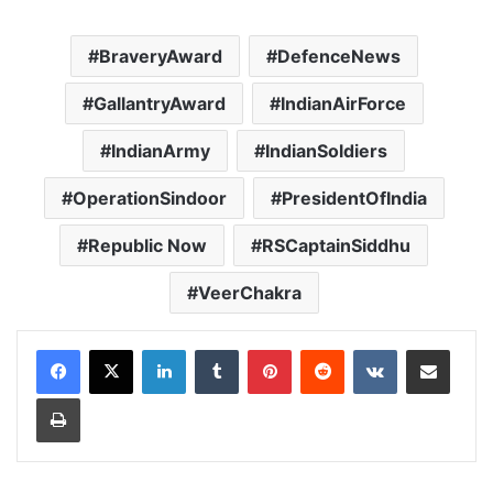
BraveryAward
DefenceNews
GallantryAward
IndianAirForce
IndianArmy
IndianSoldiers
OperationSindoor
PresidentOfIndia
Republic Now
RSCaptainSiddhu
VeerChakra
LinkedIn
Tumblr
Pinterest
Reddit
VKontakte
Share via Email
Print