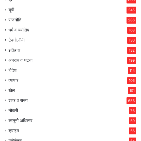
यूपी
345
राजनीति
286
धर्म व ज्योतिष
168
टेक्नोलॉजी
136
इतिहास
132
अपराध व घटना
199
विदेश
114
व्यापार
106
खेल
101
शहर व राज्य
653
नौकरी
76
कानूनी अधिकार
59
क्राइम
56
मनोरंजन
54