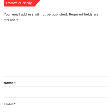
Leave a Reply
Your email address will not be published.
Required fields are
marked
*
C
o
m
m
e
n
t
*
Name
*
Email
*