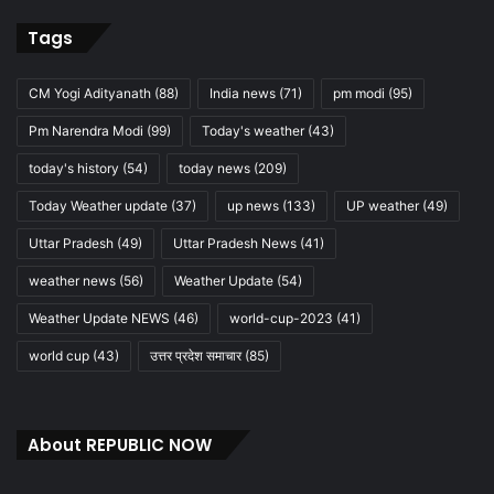
Tags
CM Yogi Adityanath
(88)
India news
(71)
pm modi
(95)
Pm Narendra Modi
(99)
Today's weather
(43)
today's history
(54)
today news
(209)
Today Weather update
(37)
up news
(133)
UP weather
(49)
Uttar Pradesh
(49)
Uttar Pradesh News
(41)
weather news
(56)
Weather Update
(54)
Weather Update NEWS
(46)
world-cup-2023
(41)
world cup
(43)
उत्तर प्रदेश समाचार
(85)
About REPUBLIC NOW