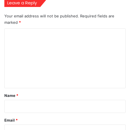
Leave a Reply
Your email address will not be published.
Required fields are
marked
*
C
o
m
m
e
n
t
*
Name
*
Email
*