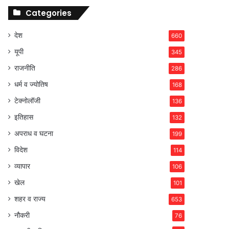
Categories
देश
660
यूपी
345
राजनीति
286
धर्म व ज्योतिष
168
टेक्नोलॉजी
136
इतिहास
132
अपराध व घटना
199
विदेश
114
व्यापार
106
खेल
101
शहर व राज्य
653
नौकरी
76