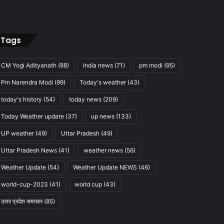
Tags
CM Yogi Adityanath
(88)
India news
(71)
pm modi
(95)
Pm Narendra Modi
(99)
Today's weather
(43)
today's history
(54)
today news
(209)
Today Weather update
(37)
up news
(133)
UP weather
(49)
Uttar Pradesh
(49)
Uttar Pradesh News
(41)
weather news
(56)
Weather Update
(54)
Weather Update NEWS
(46)
world-cup-2023
(41)
world cup
(43)
उत्तर प्रदेश समाचार
(85)