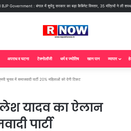
 : आज से गैस सिलेंडर के 5 नए नियम लागू! जानें किसका कटेगा कनेक्शन, कितने दिन बाद होग
अपराध व घटना
टेक्नोलॉजी
धर्म व ज्योतिष
खान पान
व्यापार
हे
मपी चुनाव में समाजवादी पार्टी 20% महिलाओं को देगी टिकट
खिलेश यादव का ऐलान
ादी पार्टी