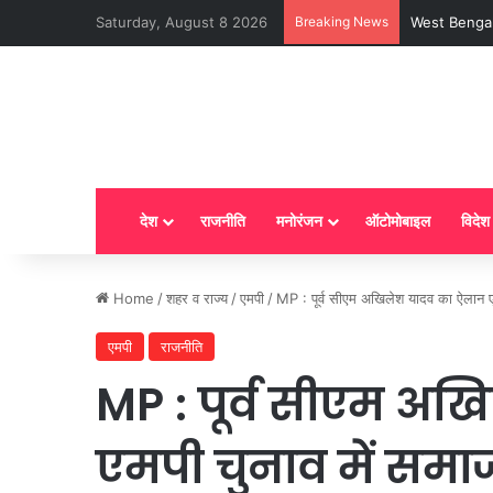
Saturday, August 8 2026
Breaking News
LPG New Rules
देश
राजनीति
मनोरंजन
ऑटोमोबाइल
विदेश
Home
/
शहर व राज्य
/
एमपी
/
MP : पूर्व सीएम अखिलेश यादव का ऐलान ए
एमपी
राजनीति
MP : पूर्व सीएम अ
एमपी चुनाव में समाजव