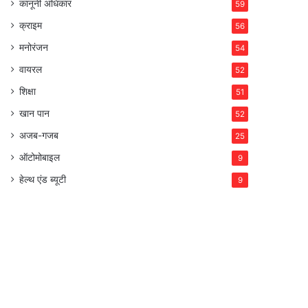
कानूनी अधिकार
59
क्राइम
56
मनोरंजन
54
वायरल
52
शिक्षा
51
खान पान
52
अजब-गजब
25
ऑटोमोबाइल
9
हेल्थ एंड ब्यूटी
9