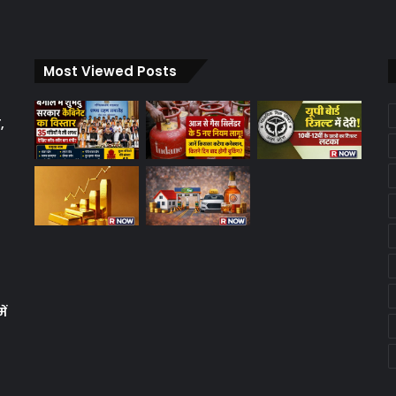
Most Viewed Posts
,
ें
क