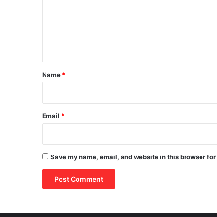
m
e
n
t
*
Name
*
Email
*
Save my name, email, and website in this browser for