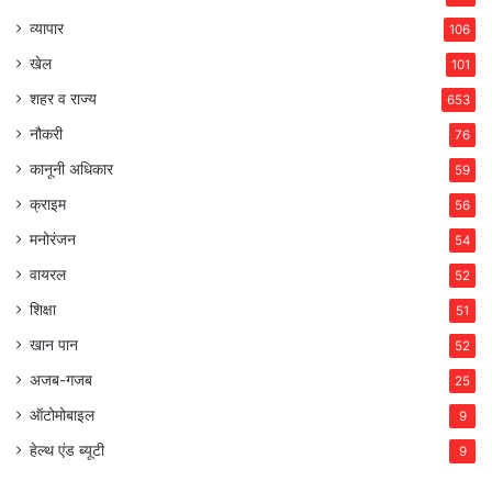
व्यापार
106
खेल
101
शहर व राज्य
653
नौकरी
76
कानूनी अधिकार
59
क्राइम
56
मनोरंजन
54
वायरल
52
शिक्षा
51
खान पान
52
अजब-गजब
25
ऑटोमोबाइल
9
हेल्थ एंड ब्यूटी
9