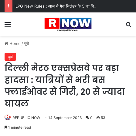
LPG New Rules : आज से गैस सिलेंडर के 5 नए नियम लागू! जानें किसका कटेगा कनेक्शन, कितने दिन बाद होगी बुकिंग?
Menu
Se
Home
/
यूपी
यूपी
दिल्ली मेरठ एक्सप्रेसवे पर बड़ा
हादसा : यात्रियों से भरी बस
फ्लाईओवर से गिरी, 20 से ज्यादा
घायल
REPUBLIC NOW
14 September 2023
0
53
1 minute read