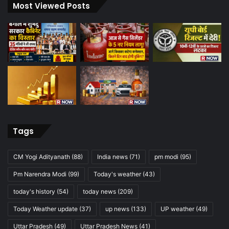
Most Viewed Posts
Tags
CM Yogi Adityanath
(88)
India news
(71)
pm modi
(95)
Pm Narendra Modi
(99)
Today's weather
(43)
today's history
(54)
today news
(209)
Today Weather update
(37)
up news
(133)
UP weather
(49)
Uttar Pradesh
(49)
Uttar Pradesh News
(41)