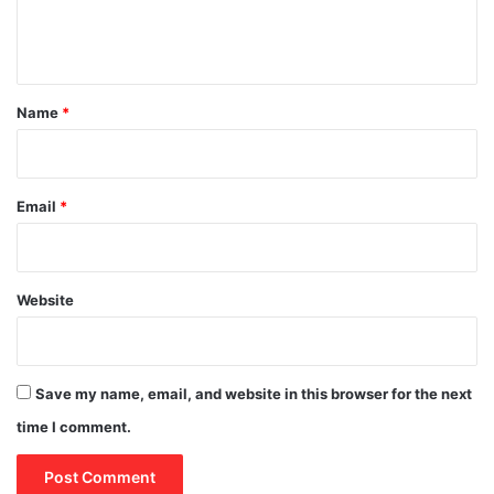
e
n
t
*
Name
*
Email
*
Website
Save my name, email, and website in this browser for the next
time I comment.