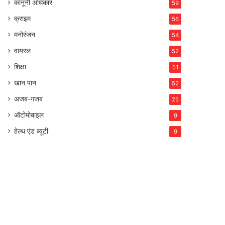
कानूनी अधिकार
59
क्राइम
56
मनोरंजन
54
वायरल
52
शिक्षा
51
खान पान
52
अजब-गजब
25
ऑटोमोबाइल
9
हेल्थ एंड ब्यूटी
9