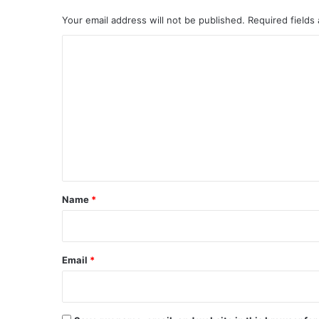
Your email address will not be published.
Required fields
C
o
m
m
e
n
t
*
Name
*
Email
*