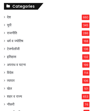
Categories
देश
660
यूपी
345
राजनीति
286
धर्म व ज्योतिष
168
टेक्नोलॉजी
136
इतिहास
132
अपराध व घटना
199
विदेश
114
व्यापार
106
खेल
101
शहर व राज्य
653
नौकरी
76