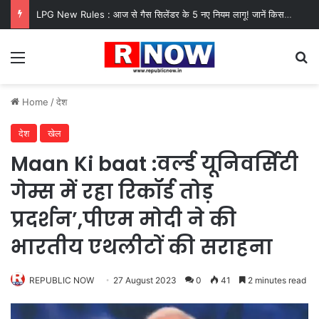
LPG New Rules : आज से गैस सिलेंडर के 5 नए नियम लागू! जानें किसका कटेगा कनेक्शन, कितने दिन बाद होगी बुकिंग?
Menu
Se
Home
/
देश
देश
खेल
Maan Ki baat :वर्ल्ड यूनिवर्सिटी
गेम्स में रहा रिकॉर्ड तोड़
प्रदर्शन’,पीएम मोदी ने की
भारतीय एथलीटों की सराहना
REPUBLIC NOW
27 August 2023
0
41
2 minutes read