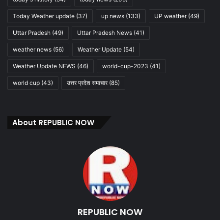
Today Weather update
(37)
up news
(133)
UP weather
(49)
Uttar Pradesh
(49)
Uttar Pradesh News
(41)
weather news
(56)
Weather Update
(54)
Weather Update NEWS
(46)
world-cup-2023
(41)
world cup
(43)
उत्तर प्रदेश समाचार
(85)
About REPUBLIC NOW
REPUBLIC NOW