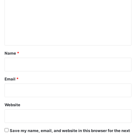
m
m
e
n
t
*
Name
*
Email
*
Website
Save my name, email, and website in this browser for the next