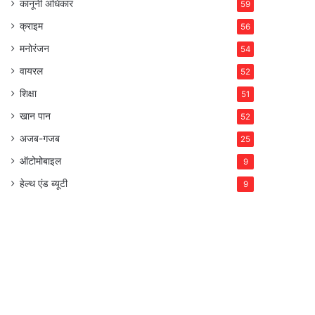
कानूनी अधिकार
59
क्राइम
56
मनोरंजन
54
वायरल
52
शिक्षा
51
खान पान
52
अजब-गजब
25
ऑटोमोबाइल
9
हेल्थ एंड ब्यूटी
9