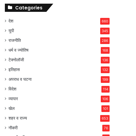
Categories
देश
660
यूपी
345
राजनीति
286
धर्म व ज्योतिष
168
टेक्नोलॉजी
136
इतिहास
132
अपराध व घटना
199
विदेश
114
व्यापार
106
खेल
101
शहर व राज्य
653
नौकरी
76