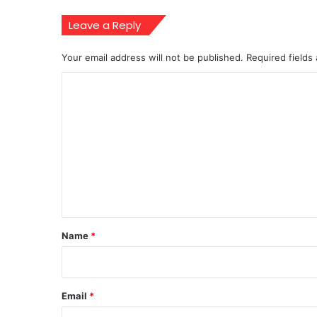
Leave a Reply
Your email address will not be published.
Required fields
C
o
m
m
e
n
t
*
Name
*
Email
*