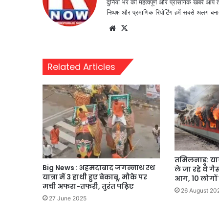
दुनिया भर की महत्वपूर्ण और प्रासंगिक खबरें आप 
निष्पक्ष और प्रमाणिक रिपोर्टिंग हमें सबसे अलग बना
Website
X
Related Articles
तमिलनाडु: यात्र
Big News : अहमदाबाद जगन्नाथ रथ
ले जा रहे थे गै
यात्रा में 3 हाथी हुए बेकाबू, मौके पर
आग, 10 लोगों 
मची अफरा-तफरी, तुरंत पढ़िए
26 August 20
27 June 2025