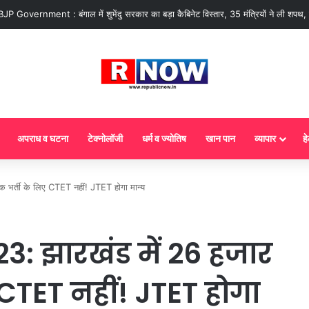
 आज से गैस सिलेंडर के 5 नए नियम लागू! जानें किसका कटेगा कनेक्शन, कितने दिन बाद होगी
अपराध व घटना
टेक्नोलॉजी
धर्म व ज्योतिष
खान पान
व्यापार
हे
र्ती के लिए CTET नहीं! JTET होगा मान्य
: झारखंड में 26 हजार
 CTET नहीं! JTET होगा