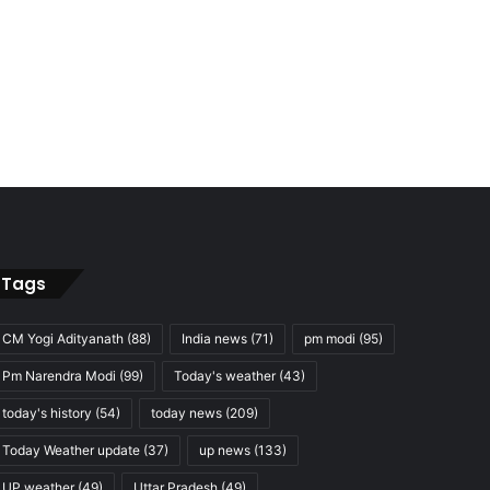
Tags
CM Yogi Adityanath
(88)
India news
(71)
pm modi
(95)
Pm Narendra Modi
(99)
Today's weather
(43)
today's history
(54)
today news
(209)
Today Weather update
(37)
up news
(133)
UP weather
(49)
Uttar Pradesh
(49)