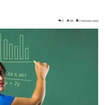
0
66
2 minutes read