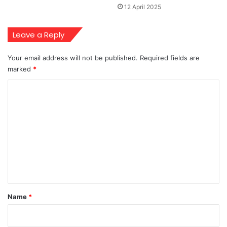
12 April 2025
Leave a Reply
Your email address will not be published.
Required fields are
marked
*
C
o
m
m
e
n
t
*
Name
*