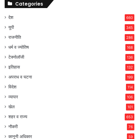
Categories
देश
660
यूपी
345
राजनीति
286
धर्म व ज्योतिष
168
टेक्नोलॉजी
136
इतिहास
132
अपराध व घटना
199
विदेश
114
व्यापार
106
खेल
101
शहर व राज्य
653
नौकरी
76
कानूनी अधिकार
59