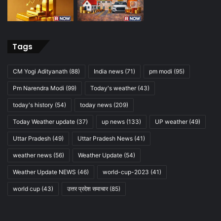
Tags
CM Yogi Adityanath
(88)
India news
(71)
pm modi
(95)
Pm Narendra Modi
(99)
Today's weather
(43)
today's history
(54)
today news
(209)
Today Weather update
(37)
up news
(133)
UP weather
(49)
Uttar Pradesh
(49)
Uttar Pradesh News
(41)
weather news
(56)
Weather Update
(54)
Weather Update NEWS
(46)
world-cup-2023
(41)
world cup
(43)
उत्तर प्रदेश समाचार
(85)