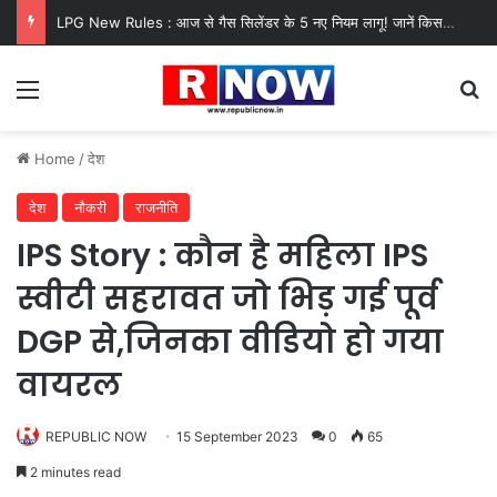
LPG New Rules : आज से गैस सिलेंडर के 5 नए नियम लागू! जानें किसका कटेगा कनेक्शन, कितने दिन बाद होगी बुकिंग?
Menu
Se
Home
/
देश
देश
नौकरी
राजनीति
IPS Story : कौन है महिला IPS
स्वीटी सहरावत जो भिड़ गई पूर्व
DGP से,जिनका वीडियो हो गया
वायरल
REPUBLIC NOW
15 September 2023
0
65
2 minutes read