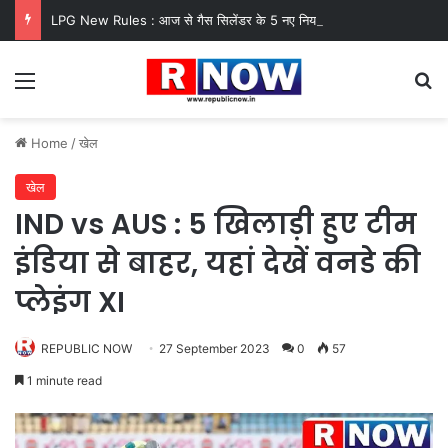
LPG New Rules : आज से गैस सिलेंडर के 5 नए नियम लागू! जानें किसका कटेगा कनेक्शन, कितने दिन बाद होगी बुकिंग?
Menu
Se
Home
/
खेल
खेल
IND vs AUS : 5 खिलाड़ी हुए टीम
इंडिया से बाहर, यहां देखें वनडे की
प्लेइंग XI
REPUBLIC NOW
27 September 2023
0
57
1 minute read