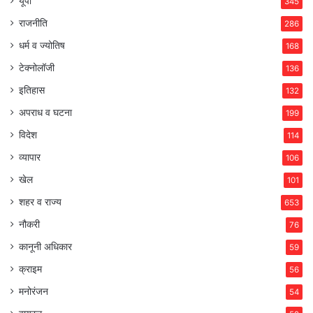
यूपी
345
राजनीति
286
धर्म व ज्योतिष
168
टेक्नोलॉजी
136
इतिहास
132
अपराध व घटना
199
विदेश
114
व्यापार
106
खेल
101
शहर व राज्य
653
नौकरी
76
कानूनी अधिकार
59
क्राइम
56
मनोरंजन
54