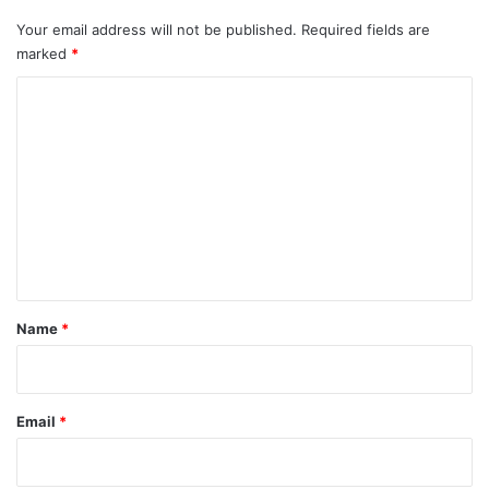
Your email address will not be published.
Required fields are
marked
*
C
o
m
m
e
n
t
*
Name
*
Email
*