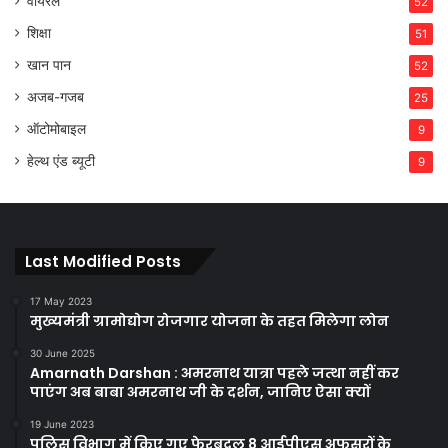
वायरल
52
शिक्षा
51
खान पान
52
अजब-गजब
25
ऑटोमोबाइल
9
हेल्थ एंड ब्यूटी
9
Last Modified Posts
17 May 2023
मुख्यमंत्री ग्रामोद्योग रोजगार योजना के तहत मिलेगा लोन
30 June 2025
Amarnath Darshan : अमरनाथ यात्रा पहले जत्था नहीं कर
पाएंग अब बाबा अमरनाथ जी के दर्शन, जानिए ऐसा क्यों
19 June 2023
पुलिस विभाग में किए गए फेरबदल 8 आईपीएस अफसरों के