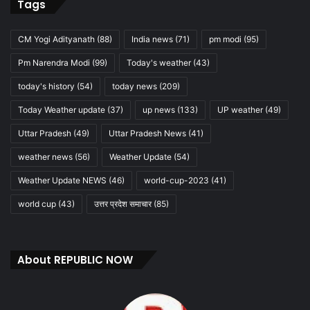
Tags
CM Yogi Adityanath
(88)
India news
(71)
pm modi
(95)
Pm Narendra Modi
(99)
Today's weather
(43)
today's history
(54)
today news
(209)
Today Weather update
(37)
up news
(133)
UP weather
(49)
Uttar Pradesh
(49)
Uttar Pradesh News
(41)
weather news
(56)
Weather Update
(54)
Weather Update NEWS
(46)
world-cup-2023
(41)
world cup
(43)
उत्तर प्रदेश समाचार
(85)
About REPUBLIC NOW