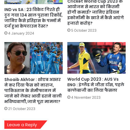
Cricket World Cup 2023 के
आयोजन से भारत को कितनी
IND vs SA : 23 विकेट गिरते ही
होगी कमाई? जानिए इंडियन
टूट गया 134 साल पुराना रिकॉर्ड,
इकोनॉमी के खाते में कैसे आएंगे
जानिए कैसे इतिहास के पन्नों में
हजारो करोड़?
दर्ज हुआ केपटाउन टेस्ट?
5 October 2023
4 January 2024
World Cup 2023 : AUS Vs
Shoaib Akhtar : शोएब अख्तर
ENG : इंग्लैंड ने जीता टॉस, पहले
ने कर दिया फैंस को नाराज,
बल्लेबाजी का लिया फैसला
पाकिस्तान के सेमीफानल में
जाने को लेकर आयी डराने वाली
4 November 2023
भविष्यवाणी,जाने पूरा मामला?
21 October 2023
Leave a Reply