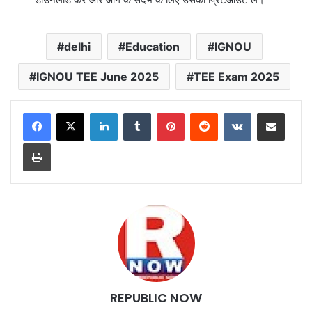
delhi
Education
IGNOU
IGNOU TEE June 2025
TEE Exam 2025
LinkedIn
Tumblr
Pinterest
Reddit
VKontakte
Share via Email
Print
REPUBLIC NOW