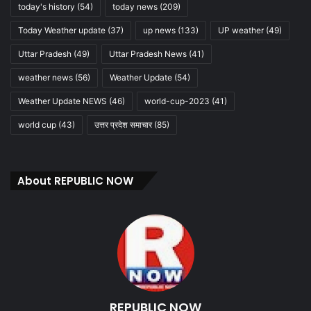
today's history
(54)
today news
(209)
Today Weather update
(37)
up news
(133)
UP weather
(49)
Uttar Pradesh
(49)
Uttar Pradesh News
(41)
weather news
(56)
Weather Update
(54)
Weather Update NEWS
(46)
world-cup-2023
(41)
world cup
(43)
उत्तर प्रदेश समाचार
(85)
About REPUBLIC NOW
REPUBLIC NOW