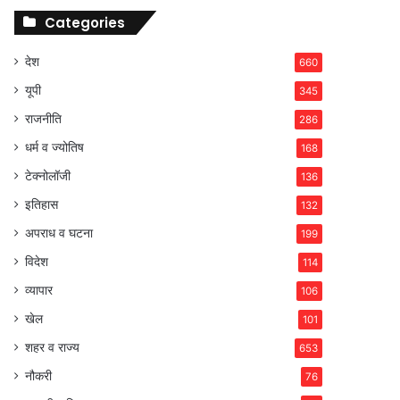
Categories
देश
660
यूपी
345
राजनीति
286
धर्म व ज्योतिष
168
टेक्नोलॉजी
136
इतिहास
132
अपराध व घटना
199
विदेश
114
व्यापार
106
खेल
101
शहर व राज्य
653
नौकरी
76