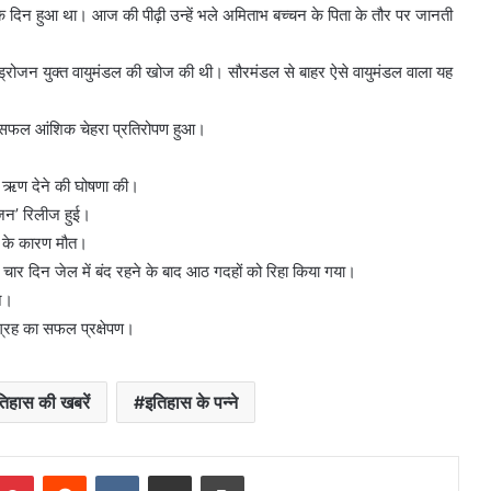
दिन हुआ था। आज की पीढ़ी उन्हें भले अमिताभ बच्चन के पिता के तौर पर जानती
्रोजन युक्त वायुमंडल की खोज की थी। सौरमंडल से बाहर ऐसे वायुमंडल वाला यह
ार सफल आंशिक चेहरा प्रतिरोपण हुआ।
का ऋण देने की घोषणा की।
ोजन’ रिलीज हुई।
े के कारण मौत।
ें चार दिन जेल में बंद रहने के बाद आठ गदहों को रिहा किया गया।
धन।
पग्रह का सफल प्रक्षेपण।
तिहास की खबरें
इतिहास के पन्ने
mblr
Pinterest
Reddit
VKontakte
Share via Email
Print