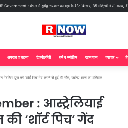
ज से गैस सिलेंडर के 5 नए नियम लागू! जानें किसका कटेगा कनेक्शन, कितने दिन बाद होगी ब
अपराध व घटना
टेक्नोलॉजी
धर्म व ज्योतिष
खान पान
व्यापार
हे
िलिप ह्यूज की ‘शॉर्ट पिच’ गेंद लगने से हुई थी मौत, जानिए आज का इतिहास
mber : आस्ट्रेलियाई
 की ‘शॉर्ट पिच’ गेंद