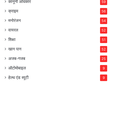
कानूनी अधिकार
59
क्राइम
56
मनोरंजन
54
वायरल
52
शिक्षा
51
खान पान
52
अजब-गजब
25
ऑटोमोबाइल
9
हेल्थ एंड ब्यूटी
9