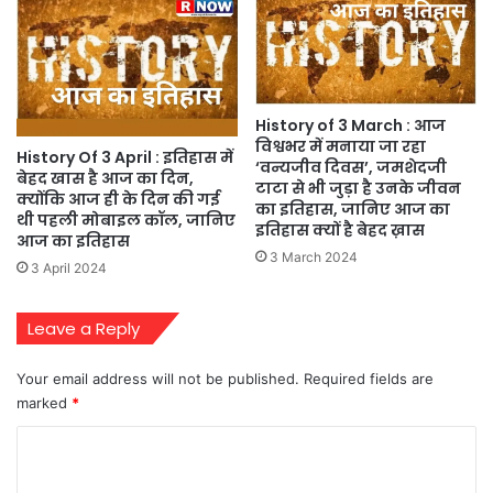
History of 3 March : आज
विश्वभर में मनाया जा रहा
History Of 3 April : इतिहास में
‘वन्यजीव दिवस’, जमशेदजी
बेहद खास है आज का दिन,
टाटा से भी जुड़ा है उनके जीवन
क्योंकि आज ही के दिन की गई
का इतिहास, जानिए आज का
थी पहली मोबाइल कॉल, जानिए
इतिहास क्यों है बेहद ख़ास
आज का इतिहास
3 March 2024
3 April 2024
Leave a Reply
Your email address will not be published.
Required fields are
marked
*
C
o