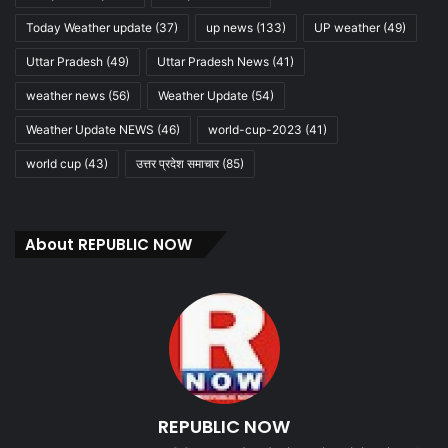
Today Weather update
(37)
up news
(133)
UP weather
(49)
Uttar Pradesh
(49)
Uttar Pradesh News
(41)
weather news
(56)
Weather Update
(54)
Weather Update NEWS
(46)
world-cup-2023
(41)
world cup
(43)
उत्तर प्रदेश समाचार
(85)
About REPUBLIC NOW
REPUBLIC NOW