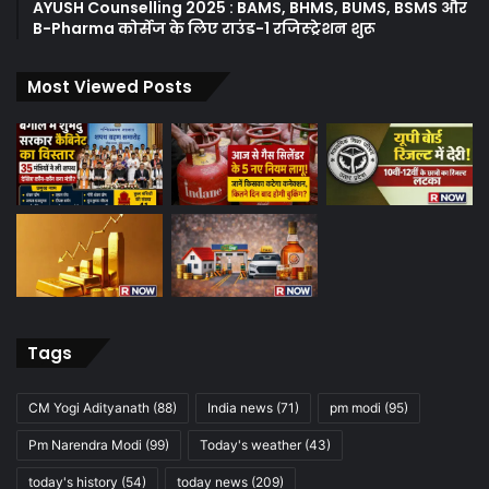
AYUSH Counselling 2025 : BAMS, BHMS, BUMS, BSMS और
B-Pharma कोर्सेज के लिए राउंड-1 रजिस्ट्रेशन शुरू
Most Viewed Posts
Tags
CM Yogi Adityanath
(88)
India news
(71)
pm modi
(95)
Pm Narendra Modi
(99)
Today's weather
(43)
today's history
(54)
today news
(209)