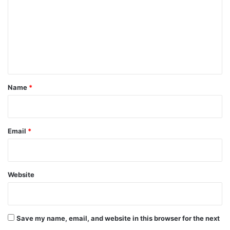
m
m
e
n
t
*
Name
*
Email
*
Website
Save my name, email, and website in this browser for the next