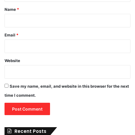
*
Name
*
Email
*
Website
Save my name, email, and website in this browser for the next
time I comment.
Recent Posts