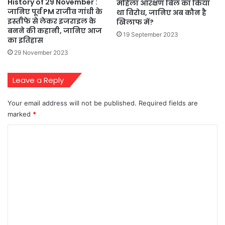
History of 29 November :
महिला आरक्षण बिल का किया
जानिए पूर्व PM राजीव गांधी के
था विरोध, जानिए अब कौन है
इस्तीफे से लेकर इजराइल के
खिलाफ में?
बनने की कहानी, जानिए आज
19 September 2023
का इतिहास
29 November 2023
Leave a Reply
Your email address will not be published.
Required fields are
marked
*
C
o
m
m
e
n
t