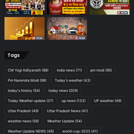
Tags
CM Yogi Adityanath
(88)
India news
(71)
pm modi
(95)
Pm Narendra Modi
(99)
Today's weather
(43)
today's history
(54)
today news
(209)
Today Weather update
(37)
up news
(133)
UP weather
(49)
Uttar Pradesh
(49)
Uttar Pradesh News
(41)
weather news
(56)
Weather Update
(54)
Weather Update NEWS
(46)
world-cup-2023
(41)