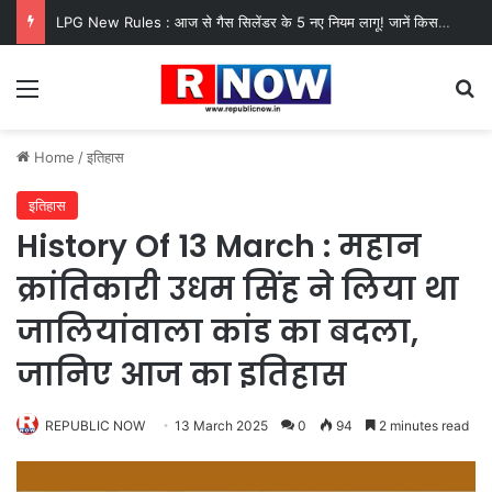
LPG New Rules : आज से गैस सिलेंडर के 5 नए नियम लागू! जानें किसका कटेगा कनेक्शन, कितने दिन बाद होगी बुकिंग?
Menu
Se
Home
/
इतिहास
इतिहास
History Of 13 March : महान
क्रांतिकारी उधम सिंह ने लिया था
जालियांवाला कांड का बदला,
जानिए आज का इतिहास
REPUBLIC NOW
13 March 2025
0
94
2 minutes read