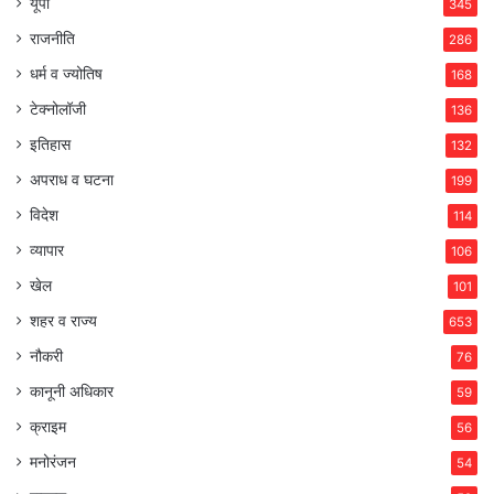
यूपी
345
राजनीति
286
धर्म व ज्योतिष
168
टेक्नोलॉजी
136
इतिहास
132
अपराध व घटना
199
विदेश
114
व्यापार
106
खेल
101
शहर व राज्य
653
नौकरी
76
कानूनी अधिकार
59
क्राइम
56
मनोरंजन
54