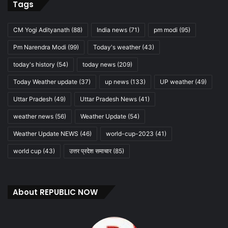
Tags
CM Yogi Adityanath
(88)
India news
(71)
pm modi
(95)
Pm Narendra Modi
(99)
Today's weather
(43)
today's history
(54)
today news
(209)
Today Weather update
(37)
up news
(133)
UP weather
(49)
Uttar Pradesh
(49)
Uttar Pradesh News
(41)
weather news
(56)
Weather Update
(54)
Weather Update NEWS
(46)
world-cup-2023
(41)
world cup
(43)
उत्तर प्रदेश समाचार
(85)
About REPUBLIC NOW