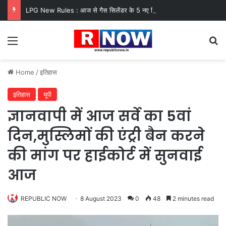
LPG New Rules : आज से गैस सिलेंडर के 5 नए नियम लागू! जानें किसका कटेगा कनेक्शन, कितने दिन बाद होगी बुकिंग?
Menu
Se
Home
/
इतिहास
इतिहास
यूपी
ज्ञानवापी में आज सर्वे का 5वां
दिन,मुस्लिमों की एंट्री बैन करने
की मांग पर हाईकोर्ट में सुनवाई
आज
REPUBLIC NOW
8 August 2023
0
48
2 minutes read