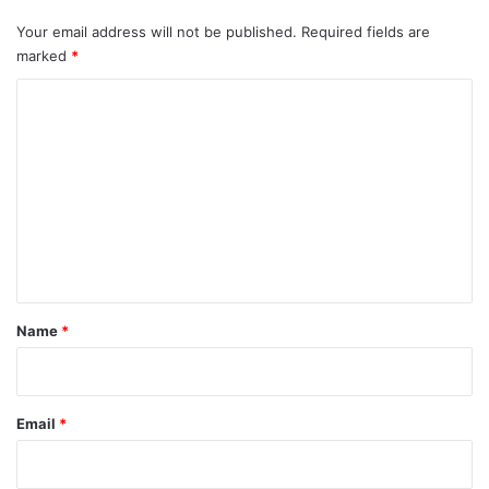
Your email address will not be published.
Required fields are
marked
*
C
o
m
m
e
n
t
*
Name
*
Email
*