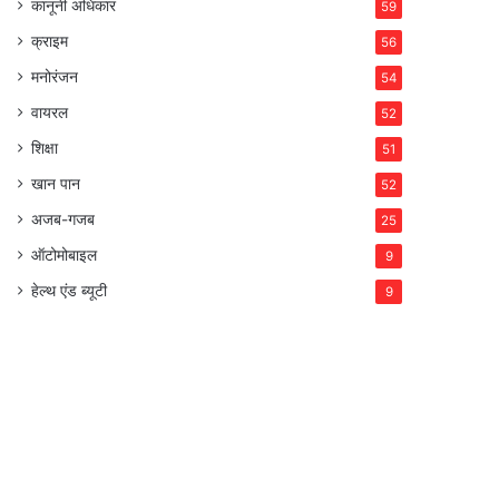
कानूनी अधिकार
59
क्राइम
56
मनोरंजन
54
वायरल
52
शिक्षा
51
खान पान
52
अजब-गजब
25
ऑटोमोबाइल
9
हेल्थ एंड ब्यूटी
9