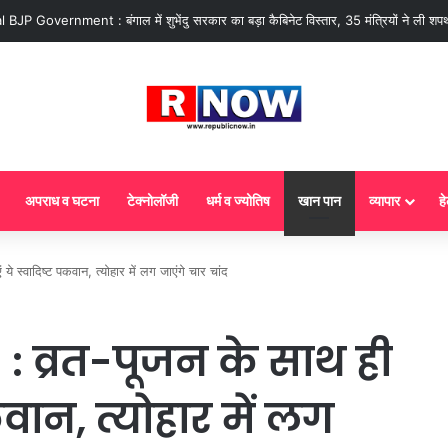
 : आज से गैस सिलेंडर के 5 नए नियम लागू! जानें किसका कटेगा कनेक्शन, कितने दिन बाद हो
अपराध व घटना
टेक्नोलॉजी
धर्म व ज्योतिष
खान पान
व्यापार
हे
स्वादिष्ट पकवान, त्योहार में लग जाएंगे चार चांद
: व्रत-पूजन के साथ ही
कवान, त्योहार में लग