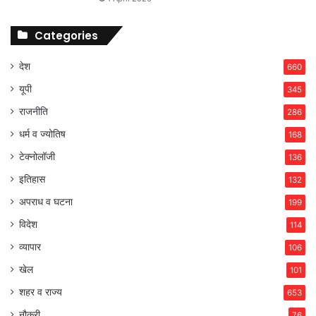
Categories
देश
660
यूपी
345
राजनीति
286
धर्म व ज्योतिष
168
टेक्नोलॉजी
136
इतिहास
132
अपराध व घटना
199
विदेश
114
व्यापार
106
खेल
101
शहर व राज्य
653
नौकरी
76