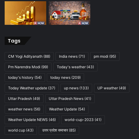
Tags
CM Yogi Adityanath
(88)
India news
(71)
pm modi
(95)
Pm Narendra Modi
(99)
Today's weather
(43)
today's history
(54)
today news
(209)
Today Weather update
(37)
up news
(133)
UP weather
(49)
Uttar Pradesh
(49)
Uttar Pradesh News
(41)
weather news
(56)
Weather Update
(54)
Weather Update NEWS
(46)
world-cup-2023
(41)
world cup
(43)
उत्तर प्रदेश समाचार
(85)