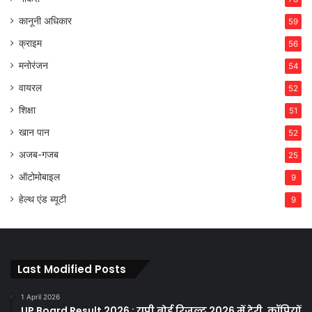
कानूनी अधिकार
59
क्राइम
56
मनोरंजन
54
वायरल
52
शिक्षा
51
खान पान
52
अजब-गजब
25
ऑटोमोबाइल
9
हेल्थ एंड ब्यूटी
9
Last Modified Posts
1 April 2026
UP Board Result 2026 : यूपी बोर्ड रिजल्ट 2026 में देरी, कॉपियों