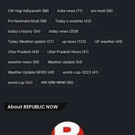
CM Yogi Adityanath
(88)
India news
(71)
pm modi
(95)
Pm Narendra Modi
(99)
Today's weather
(43)
today's history
(54)
today news
(209)
Today Weather update
(37)
up news
(133)
UP weather
(49)
Uttar Pradesh
(49)
Uttar Pradesh News
(41)
weather news
(56)
Weather Update
(54)
Weather Update NEWS
(46)
world-cup-2023
(41)
world cup
(43)
उत्तर प्रदेश समाचार
(85)
About REPUBLIC NOW