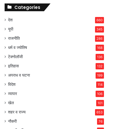
Categories
देश
660
यूपी
345
राजनीति
286
धर्म व ज्योतिष
168
टेक्नोलॉजी
136
इतिहास
132
अपराध व घटना
199
विदेश
114
व्यापार
106
खेल
101
शहर व राज्य
653
नौकरी
76