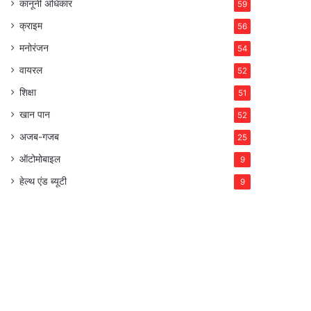
कानूनी अधिकार
59
क्राइम
56
मनोरंजन
54
वायरल
52
शिक्षा
51
खान पान
52
अजब-गजब
25
ऑटोमोबाइल
9
हेल्थ एंड ब्यूटी
9