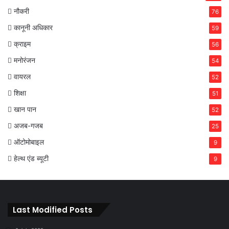
नौकरी
76
कानूनी अधिकार
59
क्राइम
56
मनोरंजन
54
वायरल
52
शिक्षा
51
खान पान
52
अजब-गजब
25
ऑटोमोबाइल
9
हेल्थ एंड ब्यूटी
9
Last Modified Posts