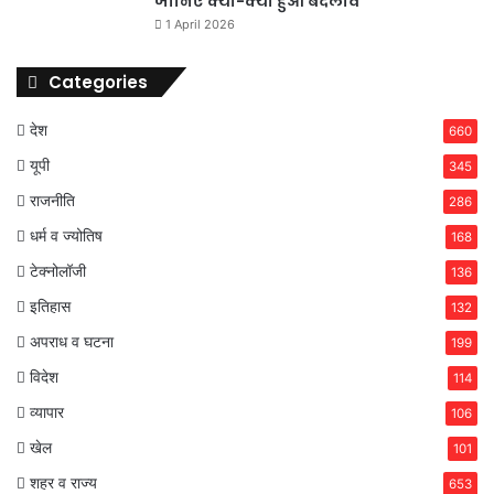
जानिए क्या-क्या हुआ बदलाव
1 April 2026
Categories
देश
660
यूपी
345
राजनीति
286
धर्म व ज्योतिष
168
टेक्नोलॉजी
136
इतिहास
132
अपराध व घटना
199
विदेश
114
व्यापार
106
खेल
101
शहर व राज्य
653