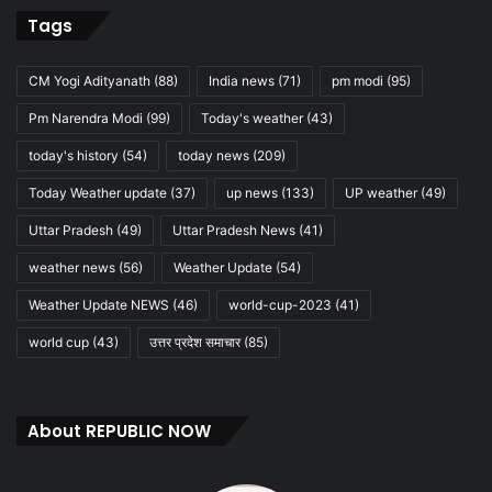
Tags
CM Yogi Adityanath
(88)
India news
(71)
pm modi
(95)
Pm Narendra Modi
(99)
Today's weather
(43)
today's history
(54)
today news
(209)
Today Weather update
(37)
up news
(133)
UP weather
(49)
Uttar Pradesh
(49)
Uttar Pradesh News
(41)
weather news
(56)
Weather Update
(54)
Weather Update NEWS
(46)
world-cup-2023
(41)
world cup
(43)
उत्तर प्रदेश समाचार
(85)
About REPUBLIC NOW