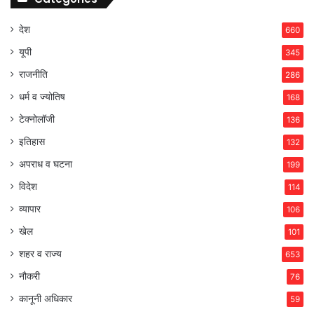
देश
660
यूपी
345
राजनीति
286
धर्म व ज्योतिष
168
टेक्नोलॉजी
136
इतिहास
132
अपराध व घटना
199
विदेश
114
व्यापार
106
खेल
101
शहर व राज्य
653
नौकरी
76
कानूनी अधिकार
59