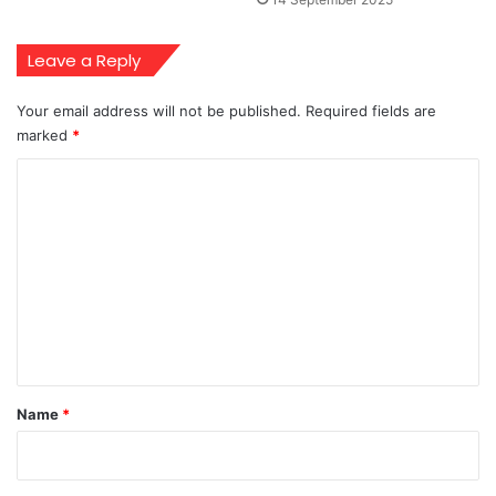
Leave a Reply
Your email address will not be published.
Required fields are
marked
*
C
o
m
m
e
n
t
*
Name
*