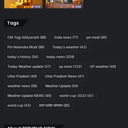
Tags
CM Yogi Adityanath
(88)
India news
(71)
pm modi
(95)
Pm Narendra Modi
(99)
Today's weather
(43)
today's history
(54)
today news
(209)
Today Weather update
(37)
up news
(133)
UP weather
(49)
Uttar Pradesh
(49)
Uttar Pradesh News
(41)
weather news
(56)
Weather Update
(54)
Weather Update NEWS
(46)
world-cup-2023
(41)
world cup
(43)
उत्तर प्रदेश समाचार
(85)