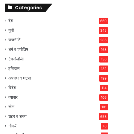
Categories
देश
660
यूपी
345
राजनीति
286
धर्म व ज्योतिष
168
टेक्नोलॉजी
136
इतिहास
132
अपराध व घटना
199
विदेश
114
व्यापार
106
खेल
101
शहर व राज्य
653
नौकरी
76