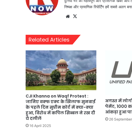
दुनिया भर की महत्वपूर्ण और प्रासंगिक खबरें आप 
निष्पक्ष और प्रमाणिक रिपोर्टिंग हमें सबसे अलग बना
Website
X
Related Articles
CJI Khanna on Waqf Protest :
अगस्त में लोग
जानिए वक्फ एक्ट के खिलाफ सुनवाई
पेमेंट, 1000 कर
के पहले दिन सुप्रीम कोर्ट में क्या-क्या
आंकड़ा हुआ पा
हुआ, विरोध में कपिल सिब्बल ने रख दी
ये दलीलें
26 Septembe
16 April 2025