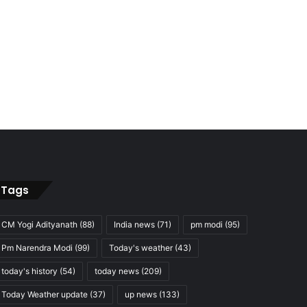
Tags
CM Yogi Adityanath
(88)
India news
(71)
pm modi
(95)
Pm Narendra Modi
(99)
Today's weather
(43)
today's history
(54)
today news
(209)
Today Weather update
(37)
up news
(133)