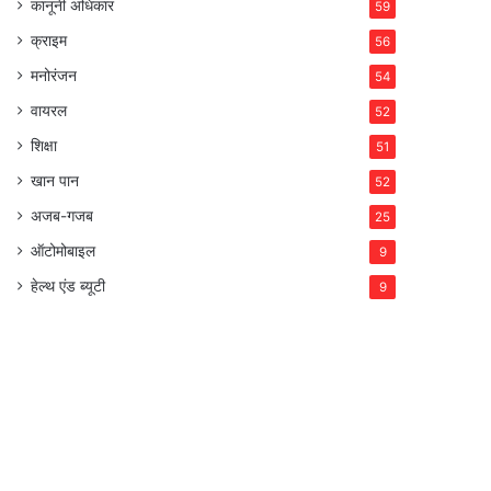
कानूनी अधिकार
59
क्राइम
56
मनोरंजन
54
वायरल
52
शिक्षा
51
खान पान
52
अजब-गजब
25
ऑटोमोबाइल
9
हेल्थ एंड ब्यूटी
9