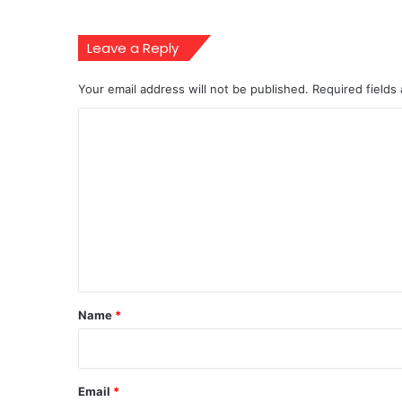
Leave a Reply
Your email address will not be published.
Required fields
C
o
m
m
e
n
t
*
Name
*
Email
*