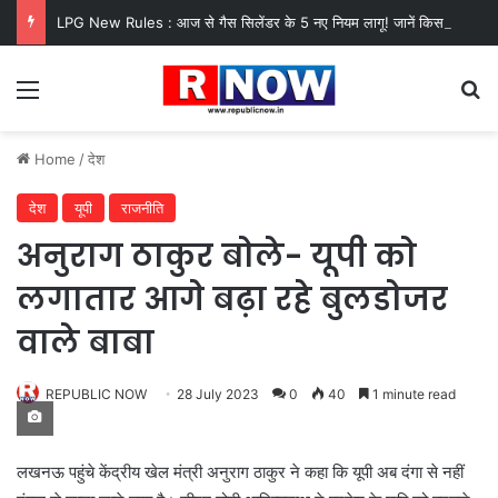
LPG New Rules : आज से गैस सिलेंडर के 5 नए नियम लागू! जानें किसका कटेगा कनेक्शन, कितने दिन बाद होगी बुकिंग?
Menu
Se
Home
/
देश
देश
यूपी
राजनीति
अनुराग ठाकुर बोले- यूपी को
लगातार आगे बढ़ा रहे बुलडोजर
वाले बाबा
REPUBLIC NOW
28 July 2023
0
40
1 minute read
लखनऊ पहुंचे केंद्रीय खेल मंत्री अनुराग ठाकुर ने कहा कि यूपी अब दंगा से नहीं