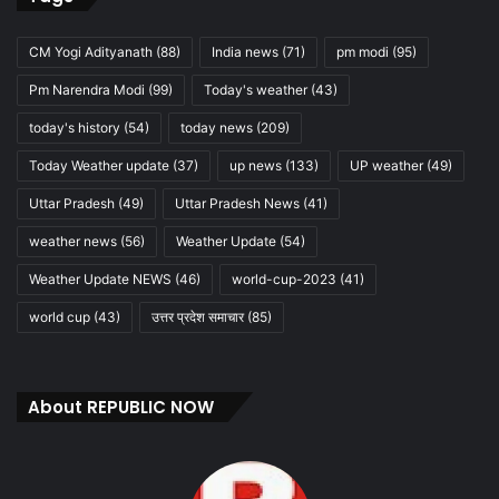
CM Yogi Adityanath
(88)
India news
(71)
pm modi
(95)
Pm Narendra Modi
(99)
Today's weather
(43)
today's history
(54)
today news
(209)
Today Weather update
(37)
up news
(133)
UP weather
(49)
Uttar Pradesh
(49)
Uttar Pradesh News
(41)
weather news
(56)
Weather Update
(54)
Weather Update NEWS
(46)
world-cup-2023
(41)
world cup
(43)
उत्तर प्रदेश समाचार
(85)
About REPUBLIC NOW