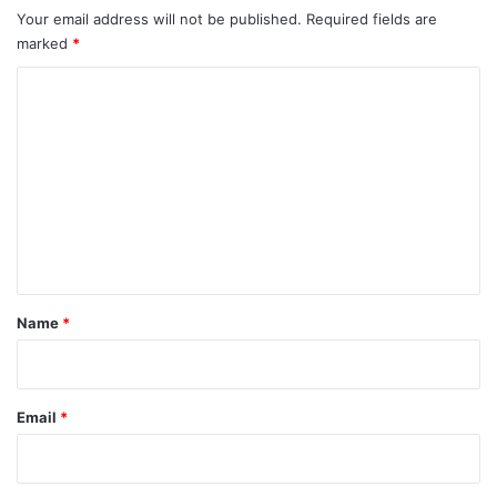
Your email address will not be published.
Required fields are
marked
*
C
o
m
m
e
n
t
*
Name
*
Email
*