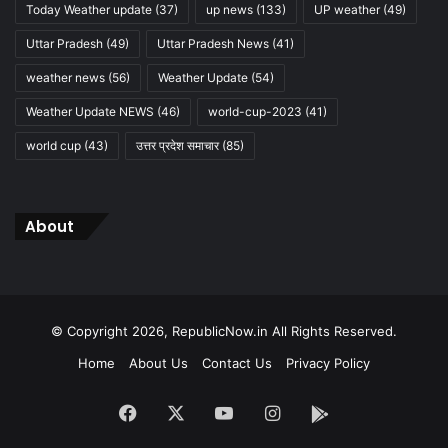
Today Weather update
(37)
up news
(133)
UP weather
(49)
Uttar Pradesh
(49)
Uttar Pradesh News
(41)
weather news
(56)
Weather Update
(54)
Weather Update NEWS
(46)
world-cup-2023
(41)
world cup
(43)
उत्तर प्रदेश समाचार
(85)
About
© Copyright 2026, RepublicNow.in All Rights Reserved.
Home
About Us
Contact Us
Privacy Policy
Facebook
X
YouTube
Instagram
App