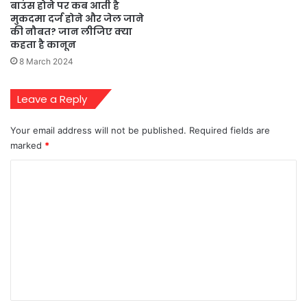
बाउंस होने पर कब आती है
मुकदमा दर्ज होने और जेल जाने
की नौबत? जान लीजिए क्‍या
कहता है कानून
8 March 2024
Leave a Reply
Your email address will not be published.
Required fields are
marked
*
C
o
m
m
e
n
t