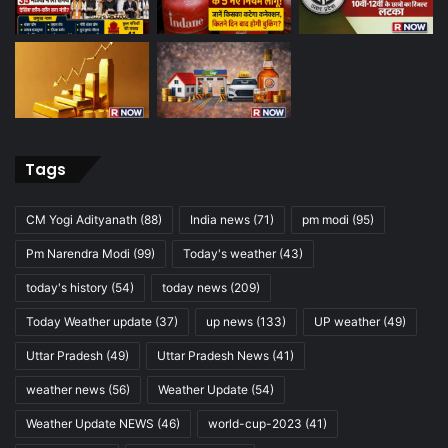
Tags
CM Yogi Adityanath
(88)
India news
(71)
pm modi
(95)
Pm Narendra Modi
(99)
Today's weather
(43)
today's history
(54)
today news
(209)
Today Weather update
(37)
up news
(133)
UP weather
(49)
Uttar Pradesh
(49)
Uttar Pradesh News
(41)
weather news
(56)
Weather Update
(54)
Weather Update NEWS
(46)
world-cup-2023
(41)