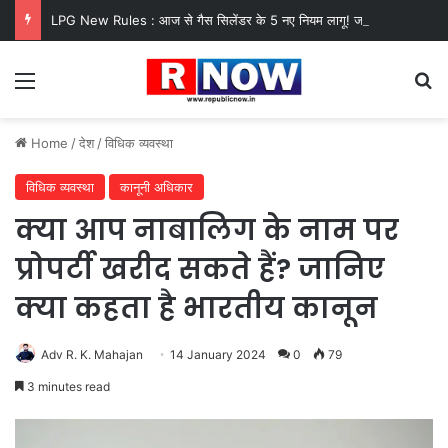
LPG New Rules : आज से गैस सिलेंडर के 5 नए नियम लागू! जानें किसका कटेगा कनेक्शन, कितने दिन बाद होगी बुकिंग?
Menu
Se
Home
/
देश
/
विधिक व्यवस्था
विधिक व्यवस्था
कानूनी अधिकार
क्या आप नाबालिग के नाम पर
प्रोपर्टी खरीद सकते हैं? जानिए
क्या कहता है भारतीय कानून
Adv R. K. Mahajan
14 January 2024
0
79
3 minutes read