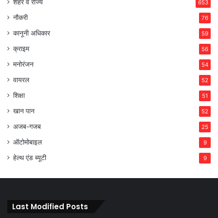
शहर व राज्य
653
नौकरी
76
कानूनी अधिकार
59
क्राइम
56
मनोरंजन
54
वायरल
52
शिक्षा
51
खान पान
52
अजब-गजब
25
ऑटोमोबाइल
9
हेल्थ एंड ब्यूटी
9
Last Modified Posts