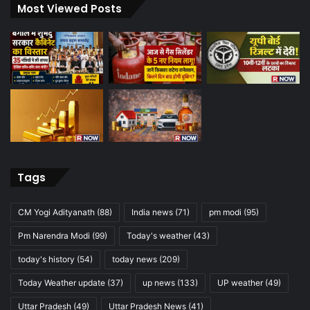
Most Viewed Posts
Tags
CM Yogi Adityanath
(88)
India news
(71)
pm modi
(95)
Pm Narendra Modi
(99)
Today's weather
(43)
today's history
(54)
today news
(209)
Today Weather update
(37)
up news
(133)
UP weather
(49)
Uttar Pradesh
(49)
Uttar Pradesh News
(41)