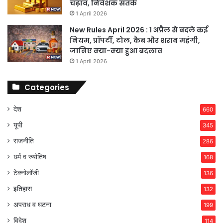
चढ़ाव, निवेशक सतर्क
1 April 2026
New Rules April 2026 : 1 अप्रैल से बदले कई
नियम, प्रॉपर्टी, टोल, कैब और शराब महंगी,
जानिए क्या-क्या हुआ बदलाव
1 April 2026
Categories
देश
660
यूपी
345
राजनीति
286
धर्म व ज्योतिष
168
टेक्नोलॉजी
136
इतिहास
132
अपराध व घटना
199
विदेश
114