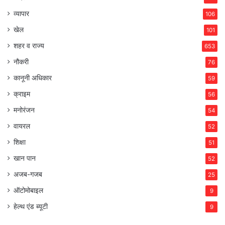
व्यापार
106
खेल
101
शहर व राज्य
653
नौकरी
76
कानूनी अधिकार
59
क्राइम
56
मनोरंजन
54
वायरल
52
शिक्षा
51
खान पान
52
अजब-गजब
25
ऑटोमोबाइल
9
हेल्थ एंड ब्यूटी
9