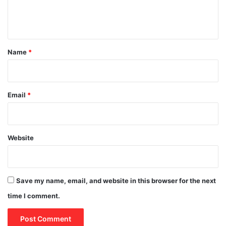
e
n
t
*
Name
*
Email
*
Website
Save my name, email, and website in this browser for the next
time I comment.