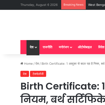
Thursday, August 6 2026
Breaking News
LPG New Rules
देश
राजनीति
मनोरंजन
ऑटोमोबाइल
विदेश
Home
/
देश
/
Birth Certificate: 1 अक्टूबर से बदल रहा है नियम, बर्थ
देश
टेक्नोलॉजी
Birth Certificate: 1
नियम, बर्थ सर्टिफिके