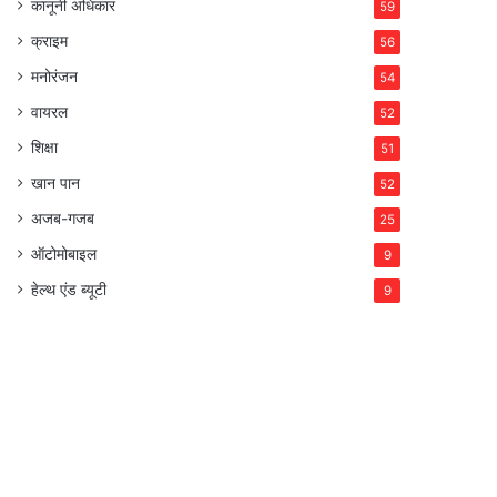
कानूनी अधिकार
59
क्राइम
56
मनोरंजन
54
वायरल
52
शिक्षा
51
खान पान
52
अजब-गजब
25
ऑटोमोबाइल
9
हेल्थ एंड ब्यूटी
9