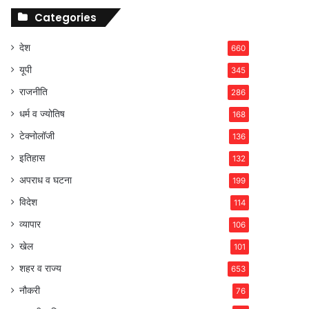
Categories
देश
660
यूपी
345
राजनीति
286
धर्म व ज्योतिष
168
टेक्नोलॉजी
136
इतिहास
132
अपराध व घटना
199
विदेश
114
व्यापार
106
खेल
101
शहर व राज्य
653
नौकरी
76