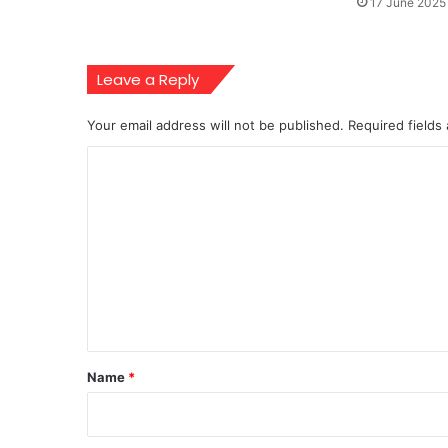
17 June 2025
Leave a Reply
Your email address will not be published.
Required fields
C
o
m
m
e
n
t
*
Name
*