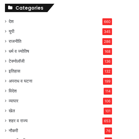
Categories
देश
660
यूपी
345
राजनीति
286
धर्म व ज्योतिष
168
टेक्नोलॉजी
136
इतिहास
132
अपराध व घटना
199
विदेश
114
व्यापार
106
खेल
101
शहर व राज्य
653
नौकरी
76