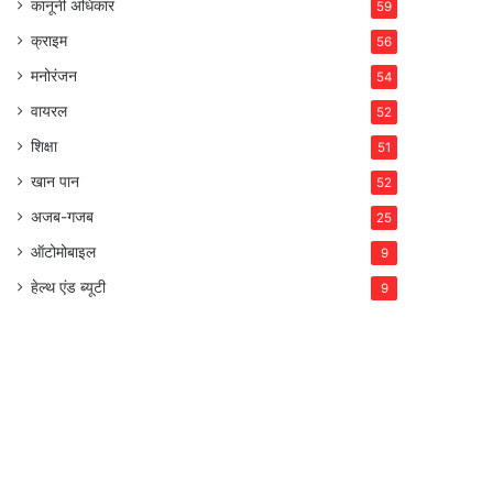
कानूनी अधिकार
59
क्राइम
56
मनोरंजन
54
वायरल
52
शिक्षा
51
खान पान
52
अजब-गजब
25
ऑटोमोबाइल
9
हेल्थ एंड ब्यूटी
9