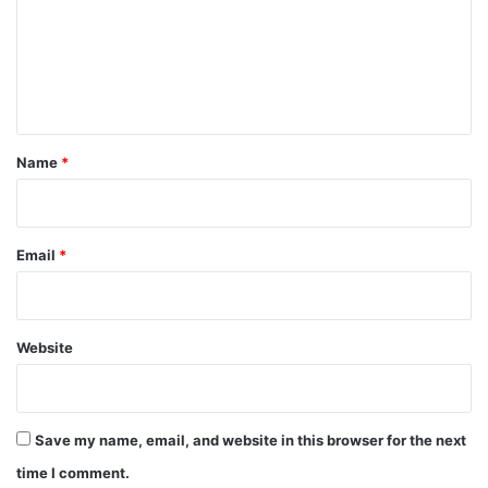
m
e
n
t
*
Name
*
Email
*
Website
Save my name, email, and website in this browser for the next
time I comment.