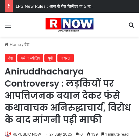
LPG New Rules : आज से गैस सिलेंडर के 5 नए नियम लागू! जानें किसका कटेगा कनेक्शन, कितने दिन बाद होगी बुकिंग?
Menu
Se
Home
/
देश
देश
धर्म व ज्योतिष
यूपी
वायरल
Aniruddhacharya
Controversy : लड़कियों पर
आपत्तिजनक बयान देकर फंसे
कथावाचक अनिरुद्धाचार्य, विरोध
के बाद मांगनी पड़ी माफी
REPUBLIC NOW
27 July 2025
0
139
1 minute read