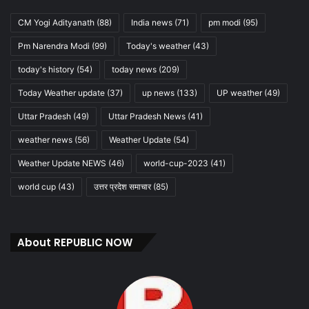
CM Yogi Adityanath
(88)
India news
(71)
pm modi
(95)
Pm Narendra Modi
(99)
Today's weather
(43)
today's history
(54)
today news
(209)
Today Weather update
(37)
up news
(133)
UP weather
(49)
Uttar Pradesh
(49)
Uttar Pradesh News
(41)
weather news
(56)
Weather Update
(54)
Weather Update NEWS
(46)
world-cup-2023
(41)
world cup
(43)
उत्तर प्रदेश समाचार
(85)
About REPUBLIC NOW