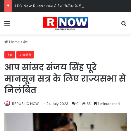
LPG New Rules : आज से गैस सिलेंडर के 5 नए नियम लागू! जानें किसका कटेगा कनेक्शन, कितने दिन बाद होगी बुकिंग?
Menu
Se
Home
/
देश
देश
राजनीति
आप सांसद संजय सिंह पूरे
मानसून सत्र के लिए राज्यसभा से
निलंबित
REPUBLIC NOW
24 July 2023
0
65
1 minute read