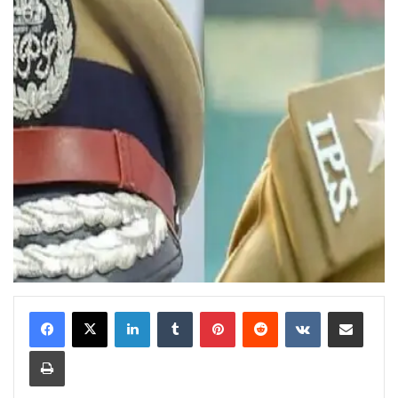
LinkedIn
Tumblr
Pinterest
Reddit
VKontakte
Share via Email
Print