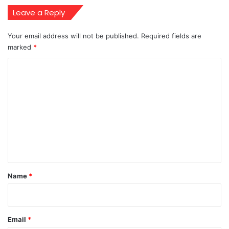
Leave a Reply
Your email address will not be published.
Required fields are
marked
*
C
o
m
m
e
n
t
*
Name
*
Email
*