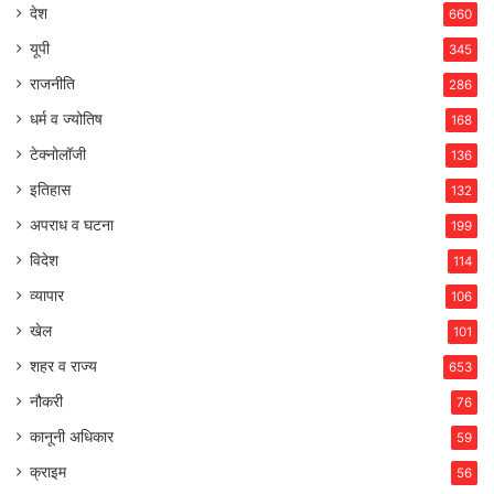
देश
660
यूपी
345
राजनीति
286
धर्म व ज्योतिष
168
टेक्नोलॉजी
136
इतिहास
132
अपराध व घटना
199
विदेश
114
व्यापार
106
खेल
101
शहर व राज्य
653
नौकरी
76
कानूनी अधिकार
59
क्राइम
56