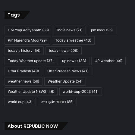
Tags
CM Yogi Adityanath
(88)
India news
(71)
pm modi
(95)
Pm Narendra Modi
(99)
Today's weather
(43)
today's history
(54)
today news
(209)
Today Weather update
(37)
up news
(133)
UP weather
(49)
Uttar Pradesh
(49)
Uttar Pradesh News
(41)
weather news
(56)
Weather Update
(54)
Weather Update NEWS
(46)
world-cup-2023
(41)
world cup
(43)
उत्तर प्रदेश समाचार
(85)
About REPUBLIC NOW