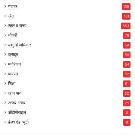
व्यापार
106
खेल
101
शहर व राज्य
653
नौकरी
76
कानूनी अधिकार
59
क्राइम
56
मनोरंजन
54
वायरल
52
शिक्षा
51
खान पान
52
अजब-गजब
25
ऑटोमोबाइल
9
हेल्थ एंड ब्यूटी
9