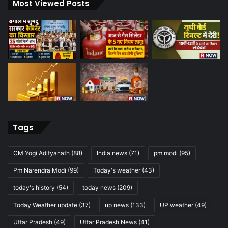
Most Viewed Posts
Tags
CM Yogi Adityanath
(88)
India news
(71)
pm modi
(95)
Pm Narendra Modi
(99)
Today's weather
(43)
today's history
(54)
today news
(209)
Today Weather update
(37)
up news
(133)
UP weather
(49)
Uttar Pradesh
(49)
Uttar Pradesh News
(41)