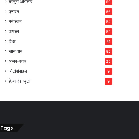
कानूनी अधिकार
59
क्राइम
56
मनोरंजन
54
वायरल
52
शिक्षा
51
खान पान
52
अजब-गजब
25
ऑटोमोबाइल
9
हेल्थ एंड ब्यूटी
9
Tags