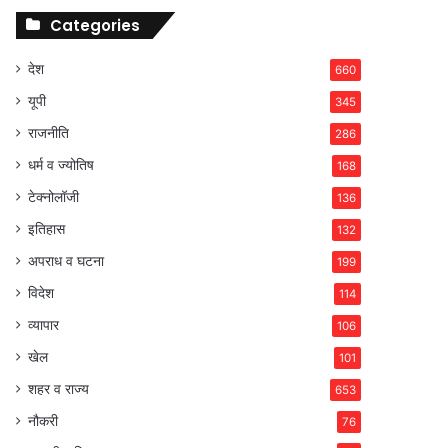
Categories
देश
660
यूपी
345
राजनीति
286
धर्म व ज्योतिष
168
टेक्नोलॉजी
136
इतिहास
132
अपराध व घटना
199
विदेश
114
व्यापार
106
खेल
101
शहर व राज्य
653
नौकरी
76