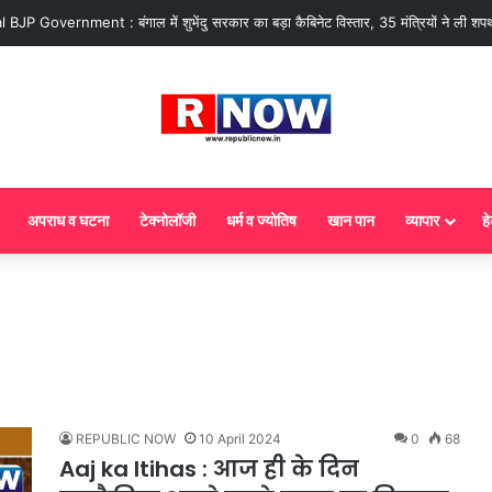
अपराध व घटना
टेक्नोलॉजी
धर्म व ज्योतिष
खान पान
व्यापार
हे
REPUBLIC NOW
10 April 2024
0
68
Aaj ka Itihas : आज ही के दिन