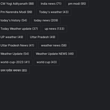
CM Yogi Adityanath
(88)
India news
(71)
pm modi
(95)
Pm Narendra Modi
(99)
Today's weather
(43)
today's history
(54)
today news
(209)
Today Weather update
(37)
up news
(133)
UP weather
(49)
Uttar Pradesh
(49)
Uttar Pradesh News
(41)
weather news
(56)
Weather Update
(54)
Weather Update NEWS
(46)
world-cup-2023
(41)
world cup
(43)
उत्तर प्रदेश समाचार
(85)