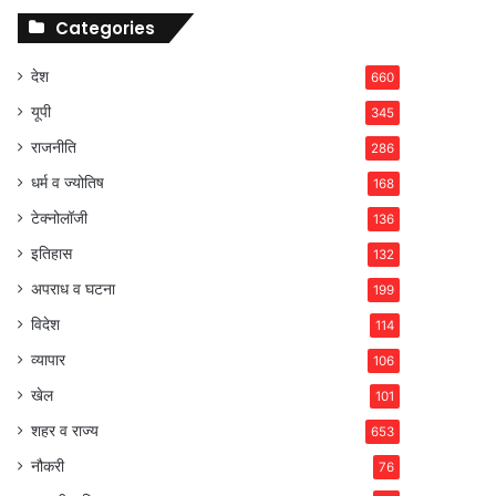
Categories
देश
660
यूपी
345
राजनीति
286
धर्म व ज्योतिष
168
टेक्नोलॉजी
136
इतिहास
132
अपराध व घटना
199
विदेश
114
व्यापार
106
खेल
101
शहर व राज्य
653
नौकरी
76