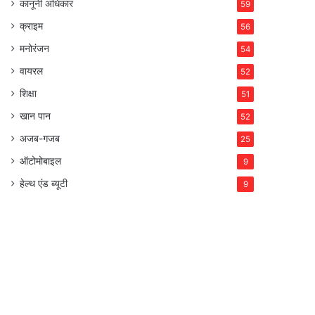
कानूनी अधिकार
59
क्राइम
56
मनोरंजन
54
वायरल
52
शिक्षा
51
खान पान
52
अजब-गजब
25
ऑटोमोबाइल
9
हेल्थ एंड ब्यूटी
9