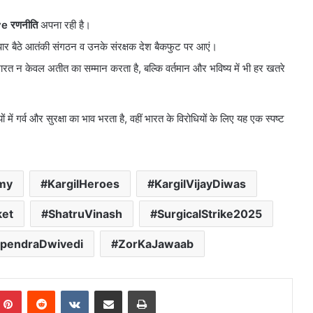
ve रणनीति
अपना रही है।
पार बैठे आतंकी संगठन व उनके संरक्षक देश बैकफुट पर आएं।
ारत न केवल अतीत का सम्मान करता है, बल्कि वर्तमान और भविष्य में भी हर खतरे
 गर्व और सुरक्षा का भाव भरता है, वहीं भारत के विरोधियों के लिए यह एक स्पष्ट
my
KargilHeroes
KargilVijayDiwas
ket
ShatruVinash
SurgicalStrike2025
pendraDwivedi
ZorKaJawaab
mblr
Pinterest
Reddit
VKontakte
Share via Email
Print