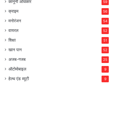
कानूनी अधिकार
59
क्राइम
56
मनोरंजन
54
वायरल
52
शिक्षा
51
खान पान
52
अजब-गजब
25
ऑटोमोबाइल
9
हेल्थ एंड ब्यूटी
9