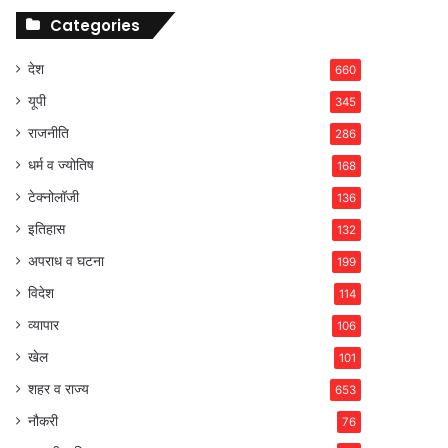
Categories
देश
660
यूपी
345
राजनीति
286
धर्म व ज्योतिष
168
टेक्नोलॉजी
136
इतिहास
132
अपराध व घटना
199
विदेश
114
व्यापार
106
खेल
101
शहर व राज्य
653
नौकरी
76