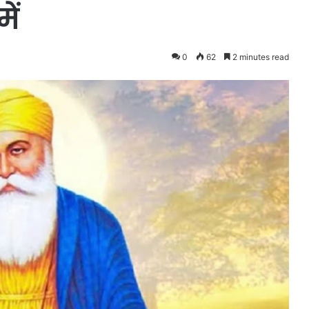
ें
0
62
2 minutes read