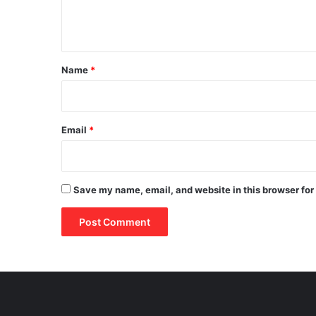
e
n
t
*
Name
*
Email
*
Save my name, email, and website in this browser for