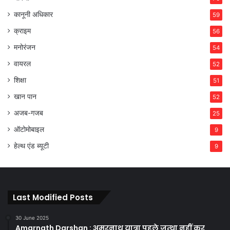
कानूनी अधिकार
59
क्राइम
56
मनोरंजन
54
वायरल
52
शिक्षा
51
खान पान
52
अजब-गजब
25
ऑटोमोबाइल
9
हेल्थ एंड ब्यूटी
9
Last Modified Posts
30 June 2025
Amarnath Darshan : अमरनाथ यात्रा पहले जत्था नहीं कर