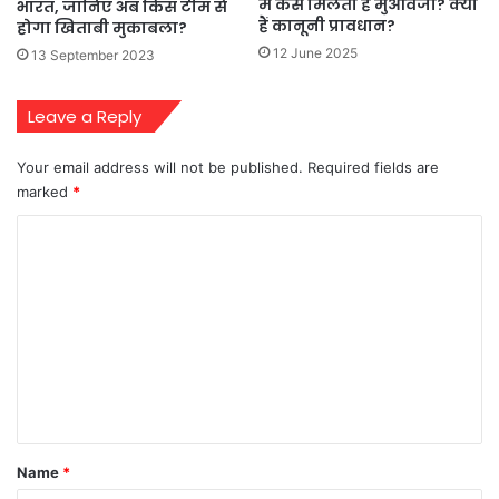
में कैसे मिलता है मुआवजा? क्या
भारत, जानिए अब किस टीम से
हैं कानूनी प्रावधान?
होगा खिताबी मुकाबला?
12 June 2025
13 September 2023
Leave a Reply
Your email address will not be published.
Required fields are
marked
*
C
o
m
m
e
n
t
*
Name
*