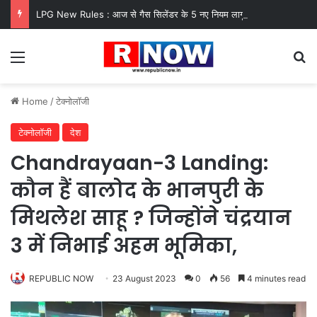
LPG New Rules : आज से गैस सिलेंडर के 5 नए नियम लागू! जानें किसका कटेगा कनेक्शन, कितने दिन बाद होगी बुकिंग?
Menu
Se
Home
/
टेक्नोलॉजी
टेक्नोलॉजी
देश
Chandrayaan-3 Landing:
कौन हैं बालोद के भानपुरी के
मिथलेश साहू ? जिन्होंने चंद्रयान
3 में निभाई अहम भूमिका,
REPUBLIC NOW
23 August 2023
0
56
4 minutes read