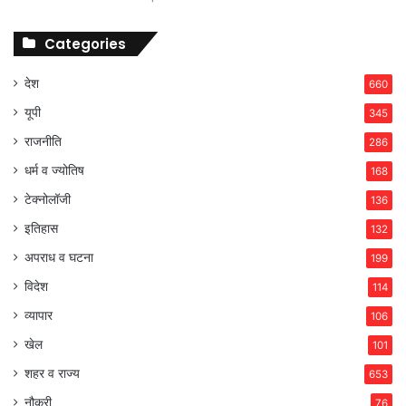
Categories
देश
660
यूपी
345
राजनीति
286
धर्म व ज्योतिष
168
टेक्नोलॉजी
136
इतिहास
132
अपराध व घटना
199
विदेश
114
व्यापार
106
खेल
101
शहर व राज्य
653
नौकरी
76