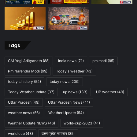
Tags
CM Yogi Adityanath
(88)
India news
(71)
pm modi
(95)
Pm Narendra Modi
(99)
Today's weather
(43)
today's history
(54)
today news
(209)
Today Weather update
(37)
up news
(133)
UP weather
(49)
Uttar Pradesh
(49)
Uttar Pradesh News
(41)
weather news
(56)
Weather Update
(54)
Weather Update NEWS
(46)
world-cup-2023
(41)
world cup
(43)
उत्तर प्रदेश समाचार
(85)