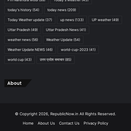
today's history
(54)
today news
(209)
Today Weather update
(37)
up news
(133)
UP weather
(49)
Uttar Pradesh
(49)
Uttar Pradesh News
(41)
weather news
(56)
Weather Update
(54)
Weather Update NEWS
(46)
world-cup-2023
(41)
world cup
(43)
उत्तर प्रदेश समाचार
(85)
About
© Copyright 2026, RepublicNow.in All Rights Reserved.
Home
About Us
Contact Us
Privacy Policy