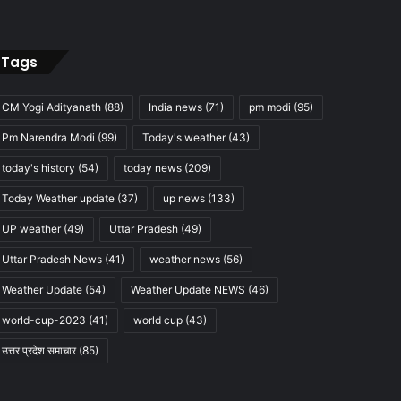
Tags
CM Yogi Adityanath
(88)
India news
(71)
pm modi
(95)
Pm Narendra Modi
(99)
Today's weather
(43)
today's history
(54)
today news
(209)
Today Weather update
(37)
up news
(133)
UP weather
(49)
Uttar Pradesh
(49)
Uttar Pradesh News
(41)
weather news
(56)
Weather Update
(54)
Weather Update NEWS
(46)
world-cup-2023
(41)
world cup
(43)
उत्तर प्रदेश समाचार
(85)