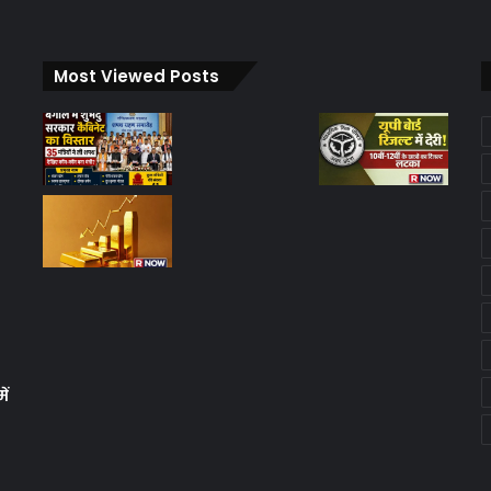
Most Viewed Posts
ें
क