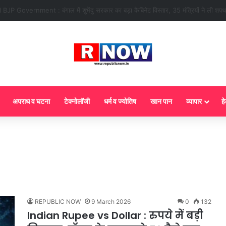
 : आज से गैस सिलेंडर के 5 नए नियम लागू! जानें किसका कटेगा कनेक्शन, कितने दिन बाद होग
अपराध व घटना
टेक्नोलॉजी
धर्म व ज्योतिष
खान पान
व्यापार
हे
REPUBLIC NOW
9 March 2026
0
132
Indian Rupee vs Dollar : रुपये में बड़ी