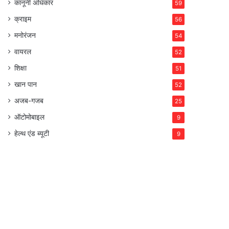
कानूनी अधिकार
59
क्राइम
56
मनोरंजन
54
वायरल
52
शिक्षा
51
खान पान
52
अजब-गजब
25
ऑटोमोबाइल
9
हेल्थ एंड ब्यूटी
9