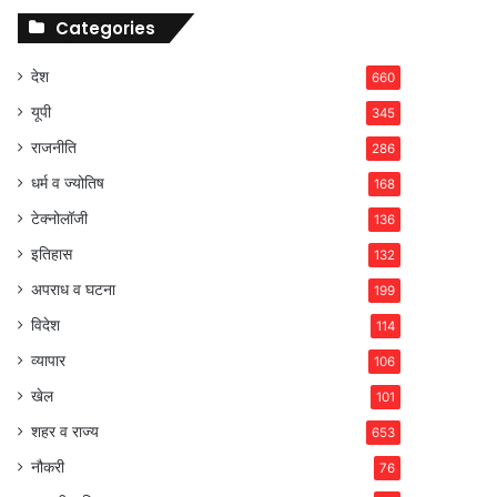
Categories
देश
660
यूपी
345
राजनीति
286
धर्म व ज्योतिष
168
टेक्नोलॉजी
136
इतिहास
132
अपराध व घटना
199
विदेश
114
व्यापार
106
खेल
101
शहर व राज्य
653
नौकरी
76