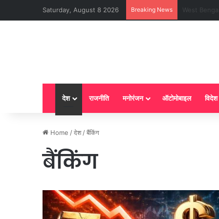
Saturday, August 8 2026
Breaking News
LPG New Rules
देश
राजनीति
मनोरंजन
ऑटोमोबाइल
विदेश
Home
/
देश
/
बैंकिंग
बैंकिंग